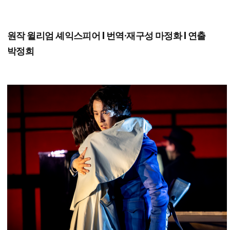
원작 윌리엄 셰익스피어 l 번역·재구성 마정화 l 연출
박정희