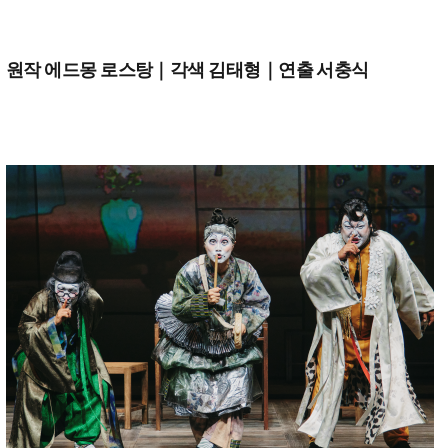
원작 에드몽 로스탕｜각색 김태형｜연출 서충식