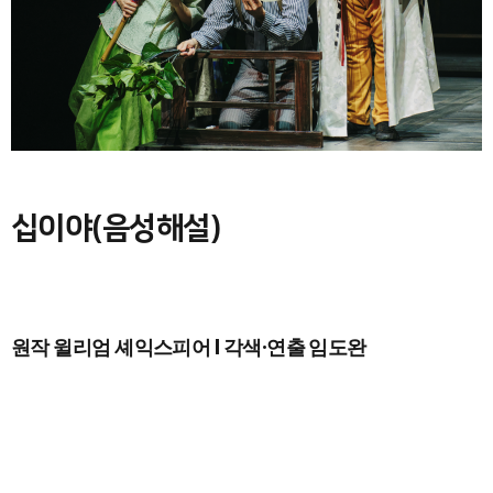
십이야(음성해설)
원작 윌리엄 셰익스피어 l 각색·연출 임도완