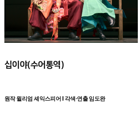
십이야(수어통역)
원작 윌리엄 셰익스피어 l 각색·연출 임도완