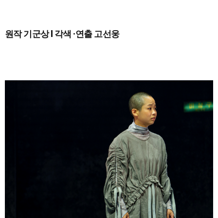
원작 기군상 l 각색 ·연출 고선웅