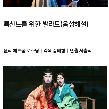
록산느를 위한 발라드(음성해설)
원작 에드몽 로스탕｜각색 김태형｜연출 서충식