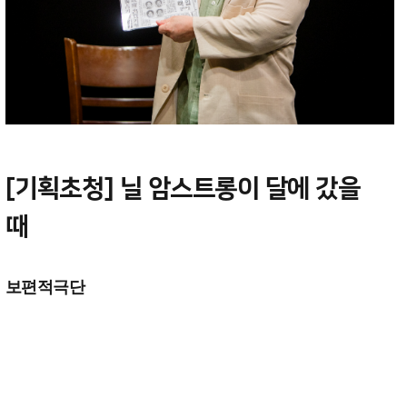
[기획초청] 닐 암스트롱이 달에 갔을
때
보편적극단