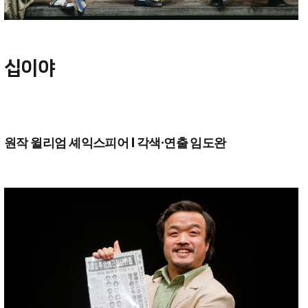
십이야
원작 윌리엄 셰익스피어 l 각색·연출 임도완